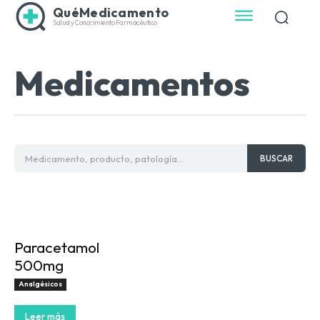
QuéMedicamento
Salud y Conocimiento Farmacéutico
Medicamentos
Medicamento, producto, patología...
BUSCAR
Paracetamol
500mg
Analgésicos
Leer más